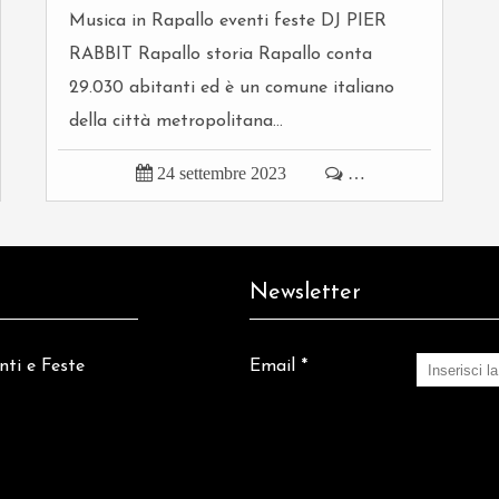
Musica in Rapallo eventi feste DJ PIER
RABBIT Rapallo storia Rapallo conta
29.030 abitanti ed è un comune italiano
della città metropolitana...

24 settembre 2023

…
Newsletter
nti e Feste
Email